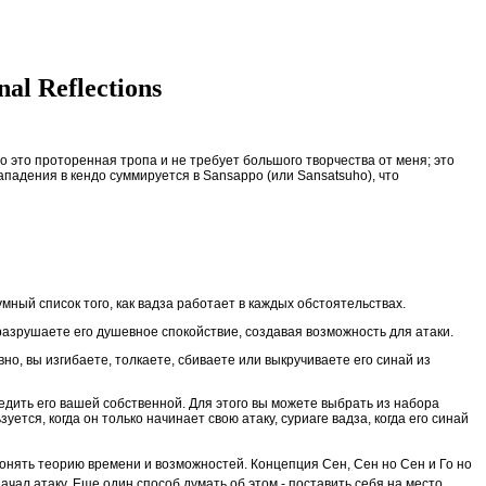
al Reflections
 это проторенная тропа и не требует большого творчества от меня; это
ападения в кендо суммируется в Sansappo (или Sansatsuho), что
мный список того, как вадза работает в каждых обстоятельствах.
 разрушаете его душевное спокойствие, создавая возможность для атаки.
но, вы изгибаете, толкаете, сбиваете или выкручиваете его синай из
бедить его вашей собственной. Для этого вы можете выбрать из набора
уется, когда он только начинает свою атаку, суриаге вадза, когда его синай
понять теорию времени и возможностей. Концепция Сен, Сен но Сен и Го но
ачал атаку. Еще один способ думать об этом - поставить себя на место