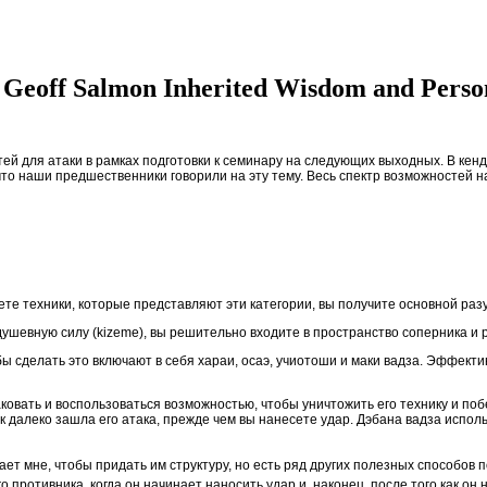
eoff Salmon Inherited Wisdom and Person
 для атаки в рамках подготовки к семинару на следующих выходных. В кендо
что наши предшественники говорили на эту тему. Весь спектр возможностей н
те техники, которые представляют эти категории, вы получите основной разу
ю душевную силу (kizeme), вы решительно входите в пространство соперника и
бы сделать это включают в себя хараи, осаэ, учиотоши и маки вадза. Эффектив
аковать и воспользоваться возможностью, чтобы уничтожить его технику и по
как далеко зашла его атака, прежде чем вы нанесете удар. Дэбана вадза использ
т мне, чтобы придать им структуру, но есть ряд других полезных способов 
ротивника, когда он начинает наносить удар и, наконец, после того как он н