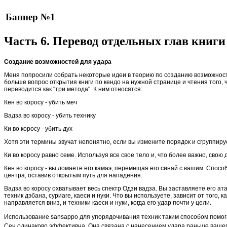
Баннер №1
Часть 6. Перевод отдельных глав книги G
Создание возможностей для удара
Меня попросили собрать некоторые идеи в теорию по созданию возможностей
больше вопрос открытия книги по кендо на нужной странице и чтения того, 
переводится как "три метода". К ним относятся:
Кен во коросу - убить меч
Вадза во коросу - убить технику
Ки во коросу - убить дух
Хотя эти термины звучат непонятно, если вы измените порядок и сгруппируе
Ки во коросу равно семе. Используя все свое тело и, что более важно, сво
Кен во коросу - вы ломаете его камаэ, перемещая его синай с вашим. Спосо
центра, оставив открытым путь для нападения.
Вадза во коросу охватывает весь спектр Одзи вадза. Вы заставляете его ат
техник дэбана, суриаге, каеси и нуки. Что вы используете, зависит от того, 
направляется вниз, и техники каеси и нуки, когда его удар почти у цели.
Использование sansappo для упорядочивания техник таким способом помогае
Сен одинаково эффективна. Она связана с нанесением удара раньше вашего п